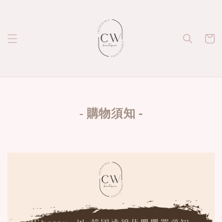
-
-
購物須知